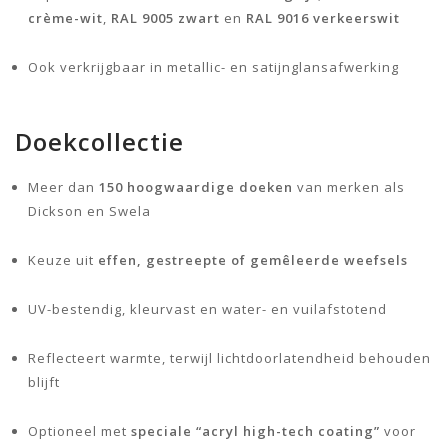
crème-wit
,
RAL 9005 zwart
en
RAL 9016 verkeerswit
Ook verkrijgbaar in metallic- en satijnglansafwerking
Doekcollectie
Meer dan
150 hoogwaardige doeken
van merken als
Dickson en Swela
Keuze uit
effen, gestreepte of gemêleerde weefsels
UV-bestendig, kleurvast en water- en vuilafstotend
Reflecteert warmte, terwijl lichtdoorlatendheid behouden
blijft
Optioneel met
speciale “acryl high-tech coating”
voor