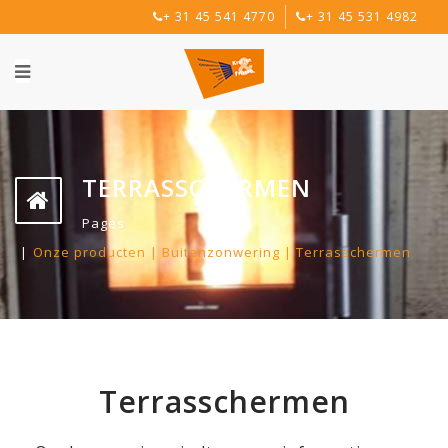
+ 31 45 541 4770
+ 31 45 531 4982
TERRASSCHERMEN
Pages
Onze producten | Buitenzonwering | Terrasschermen
Terrasschermen