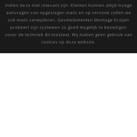
indien deze niet relevant zijn. Klanten kunnen altijd inzage
aanvragen van opgeslagen mails en op verzoek zullen we
ook mails verwijderen. Gevelelementen Montage Kruijen
probeert zijn systemen zo goed mogelijk te beveiligen
zover de techniek dit toestaat. Wij maken geen gebruik van
cookies op deze website.